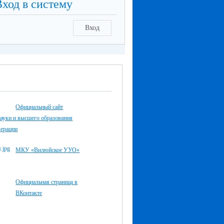
Вход в систему
Вход
Официальный сайт
ауки и высшего образования
дерации
МКУ «Вилюйское УУО»
Официальная страница в
ВКонтакте