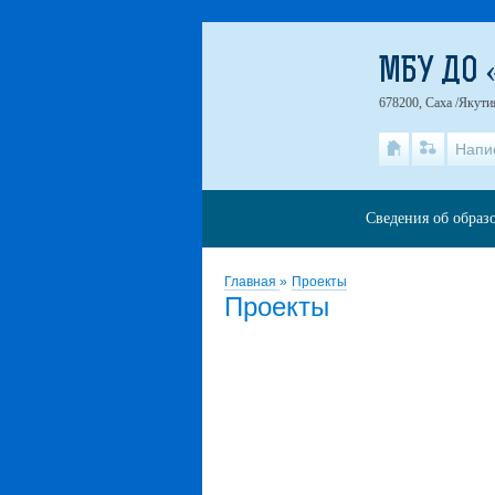
МБУ ДО 
678200, Саха /Якути
Напи
Сведения об образ
Главная
»
Проекты
Проекты