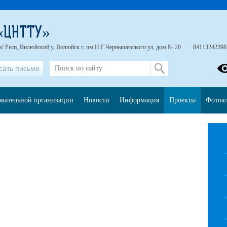
«ЦНТТУ»
я/ Респ, Вилюйский у, Вилюйск г, им Н.Г.Чернышевского ул, дом № 20
84113242398
сать письмо
овательной организации
Новости
Информация
Проекты
Фотоа