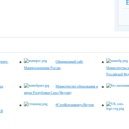
рнет-
Официальный сайт
Минпросвещения России
Министерства н
Российской Фе
ал
Министерство образования и
науки Республики Саха (Якутия)
#СтопКоронавирусЯкутия
ИЯ